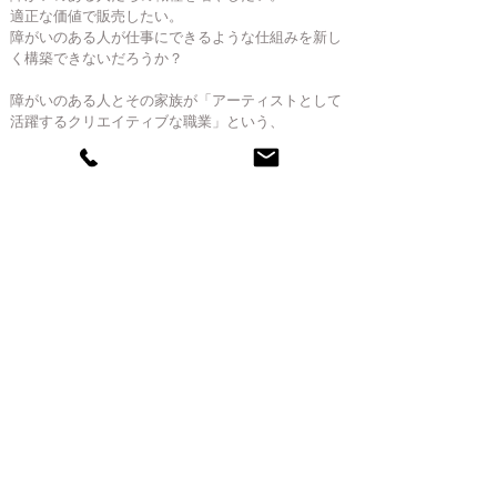
適正な価値で販売したい。
障がいのある人が仕事にできるような仕組みを新し
く構築できないだろうか？
障がいのある人とその家族が「アーティストとして
活躍するクリエイティブな職業」という、
これまでになかった選択肢を切り開きます。
さまざまな特性を持った人、またその家族
だからこそ「できる」働き方の提案。
それが【ブルーメッセージ】というブランドです。
真の意味で「誰でも」参加できる社会を目指す
第一歩として、
たくさんの想いを作品ひとつひとつ
に込めたブルーメッセージ。
一人でも多くの方の「生きがい」や「喜び」と
なってほしいと願っています。
​ブルーメッセージ事務局
145-0062
​東京都大田区北千束3-15-14
​TEL:
03-6421-9876