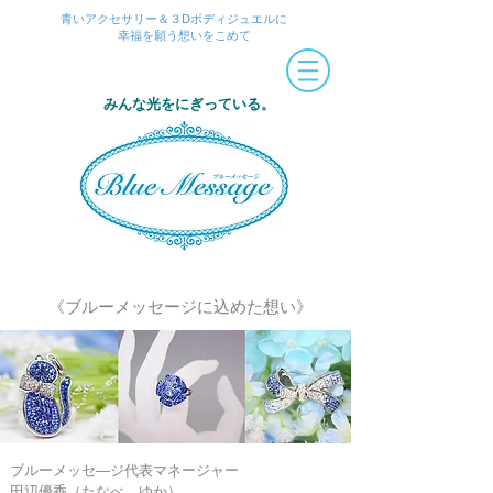
青いアクセサリー＆３Dボディジュエルに
幸福を願う想いをこめて
みんな光をにぎっている。
《ブルーメッセージに込めた想い》
ブルーメッセ―ジ代表マネージャー
田辺優香（たなべ ゆか）