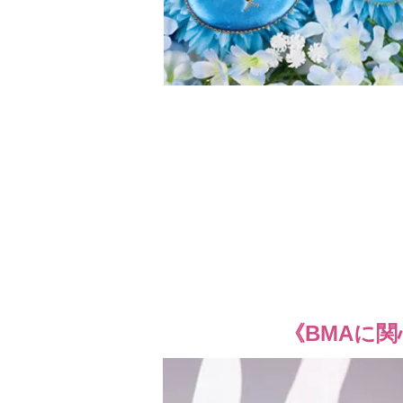
​《BMA