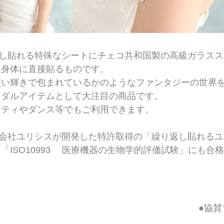
し貼れる特殊なシートにチェコ共和国
製の高級ガラスス
て身体に直接貼るものです。
眩い輝きで包まれているかのようなファンタジーの世
イダルアイテムとして大注目の商品です。
ーティやダンス等でもご利用できます。
式会社ユリシスが開発した特許取得の「繰り返し貼れる
「ISO10993 医療機器の生物学的評価試験」にも合
​●協